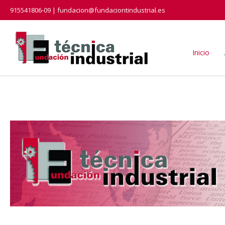
915541806-09 | fundacion@fundaciontindustrial.es
Inicio