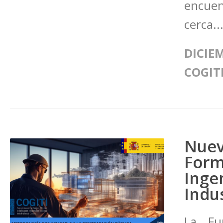
encue
cerca..
DICIEM
COGIT
Nue
For
Ing
Indus
La Fun