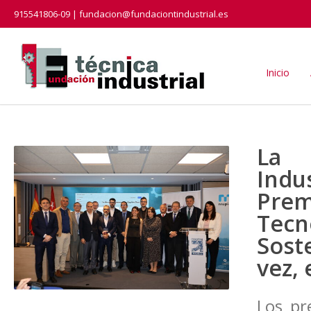
915541806-09 | fundacion@fundaciontindustrial.es
Inicio
La 
Ind
Pre
Tecn
Sost
vez,
Los pr