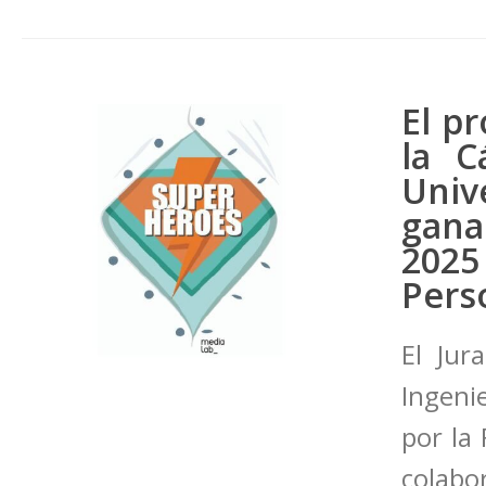
El p
la C
Uni
gana
2025
Pers
El Jur
Ingeni
por la
colab