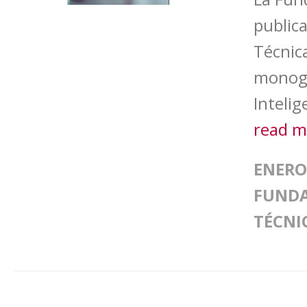
public
Técni
monogr
Inteli
read 
ENERO 
FUND
TÉCNI