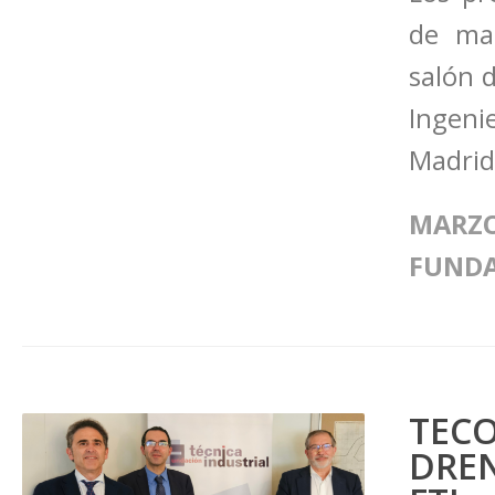
de ma
salón 
Ingen
Madrid
MARZO
FUND
TEC
DREN