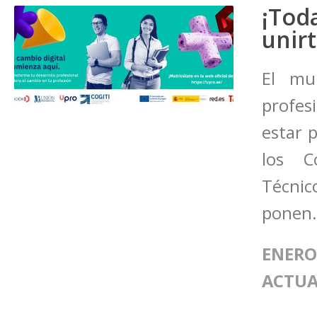
¡Tod
unir
El mu
profes
estar 
los C
Técnic
ponen.
ENERO 
ACTUA