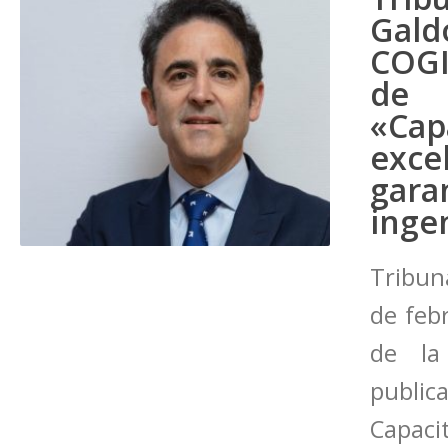
Gal
COGI
de 
«Ca
exc
gara
inge
Tribun
de febr
de la
public
Capacit