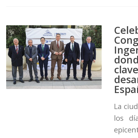
Cel
Con
Ing
dond
clav
des
Espa
La ciu
los d
epicen