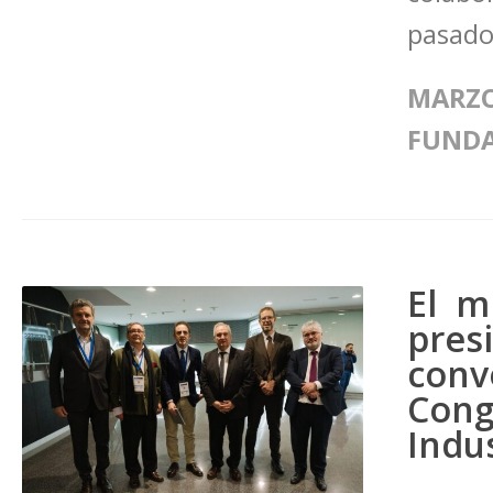
pasado
MARZO
FUND
El m
pre
conv
Con
Indu