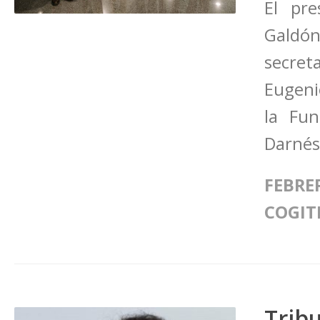
El pre
Galdó
secret
Eugeni
la Fun
Darnés 
FEBRER
COGIT
Tri