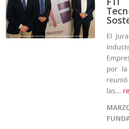
FTI
Tecn
Sost
El Jur
Indust
Empres
por la
reunió
las...
r
MARZO
FUND