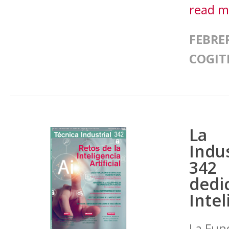
read 
FEBRER
COGIT
La 
Indu
342 
dedi
Intel
La Fun