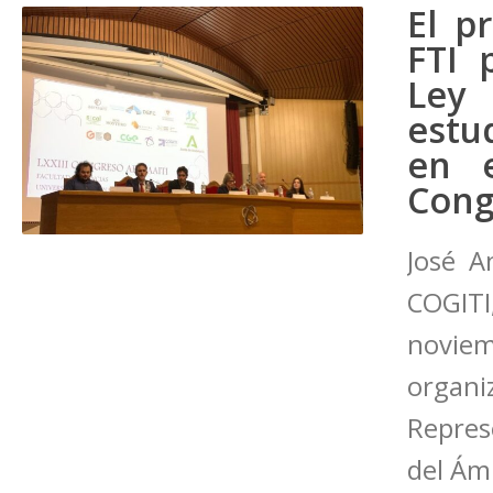
El p
FTI 
Ley 
estu
en 
Cong
José A
COGIT
novie
organi
Repres
del Ám