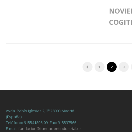
NOVIE
COGIT
1
2
3
Avda. Pablo Iglesias 2, 2º 28003 Madrid
(España)
Teléfono: 915541806-09 -Fax: 915537566
E-mail:
fundacion@fundaciontindustrial.es