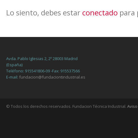
Lo siento, debes estar
conectado
para 
Avda. Pablo Iglesias 2, 2º 28003 Madrid
(España)
Teléfono: 915541806-09 -Fax: 915537566
E-mail:
fundacion@fundaciontindustrial.es
© Todos los derechos reservados. Fundacion Técnica Industrial.
Aviso