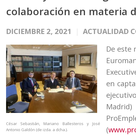
colaboración en materia 
DICIEMBRE 2, 2021
ACTUALIDAD C
De este 
Euromana
Executiv
en capta
ejecuti
Madr
ProEmpl
César Sebastián, Mariano Ballesteros y José
(
www.pro
Antonio Galdón (de izda. a dcha.).