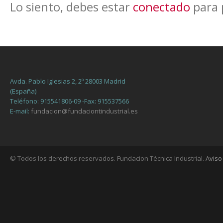
Lo siento, debes estar
conectado
para 
Avda. Pablo Iglesias 2, 2º 28003 Madrid
(España)
Teléfono: 915541806-09 -Fax: 915537566
E-mail:
fundacion@fundaciontindustrial.es
© Todos los derechos reservados. Fundacion Técnica Industrial.
Aviso