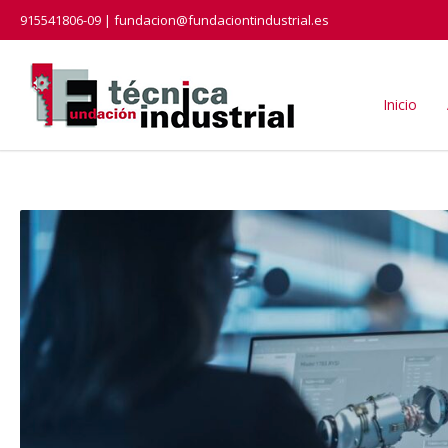
915541806-09 | fundacion@fundaciontindustrial.es
Inicio