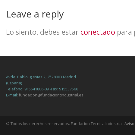
Leave a reply
Lo siento, debes estar
conectado
para 
Avda. Pablo Iglesias 2, 2º 28003 Madrid
(España)
Teléfono: 915541806-09 -Fax: 915537566
E-mail:
fundacion@fundaciontindustrial.es
© Todos los derechos reservados. Fundacion Técnica Industrial.
Aviso