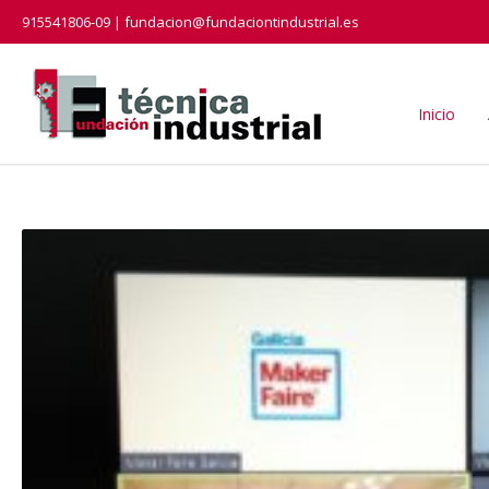
915541806-09 | fundacion@fundaciontindustrial.es
Inicio