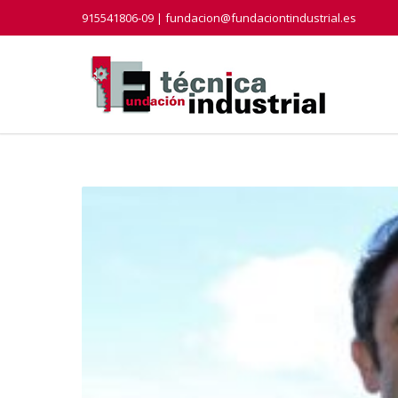
915541806-09 | fundacion@fundaciontindustrial.es