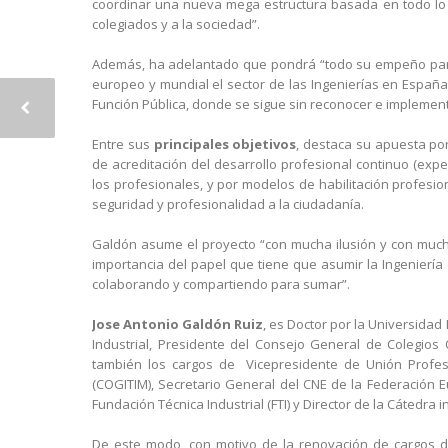
coordinar una nueva mega estructura basada en todo lo 
colegiados y a la sociedad”.
Además, ha adelantado que pondrá “todo su empeño para
europeo y mundial el sector de las Ingenierías en España
Función Pública, donde se sigue sin reconocer e implement
Entre sus
principales objetivos
, destaca su apuesta por
de acreditación del desarrollo profesional continuo (exp
los profesionales, y por modelos de habilitación profesi
seguridad y profesionalidad a la ciudadanía.
Galdón asume el proyecto “con mucha ilusión y con mucha 
importancia del papel que tiene que asumir la Ingeniería
colaborando y compartiendo para sumar”.
Jose Antonio Galdón Ruiz
, es Doctor por la Universidad
Industrial, Presidente del Consejo General de Colegios 
también los cargos de Vicepresidente de Unión Profesi
(COGITIM), Secretario General del CNE de la Federación E
Fundación Técnica Industrial (FTI) y Director de la Cátedra i
De este modo, con motivo de la renovación de cargos de