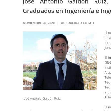
José Antonio Galdón Ruiz,
Graduados en Ingeniería e Ing
NOVIEMBRE 26, 2020
ACTUALIDAD COGITI
El n
un a
dici
Junt
El
I
(IN
inst
Arqu
Tel
Téc
Técn
artí
Actu
José Antonio Galdón Ruiz.
El
n