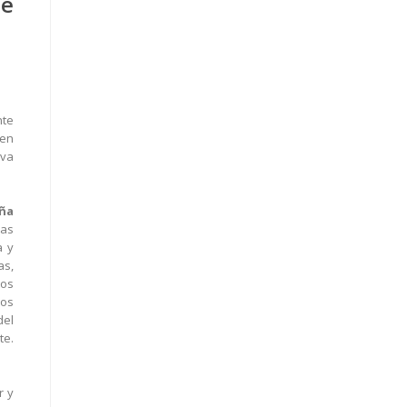
de
nte
 en
eva
aña
las
a y
as,
tos
ros
del
te.
r y