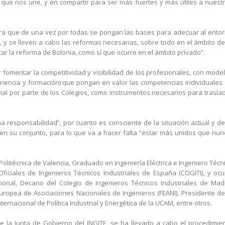
que nos une, y en compartir para ser más fuertes y más útiles a nuest
 que de una vez por todas se pongan las bases para adecuar al ento
, y se lleven a cabo las reformas necesarias, sobre todo en el ámbito de
ar la reforma de Bolonia, como sí que ocurre en el ámbito privado”.
 fomentar la competitividad y visibilidad de los profesionales, con mode
eriencia y formación) que pongan en valor las competencias individuales
onal por parte de los Colegios, como instrumentos necesarios para trasla
responsabilidad”, por cuanto es consciente de la situación actual y de
 en su conjunto, para lo que va a hacer falta “estar más unidos que nun
 Politécnica de Valencia, Graduado en Ingeniería Eléctrica e Ingeniero Técn
Oficiales de Ingenieros Técnicos Industriales de España (COGITI), y oc
onal, Decano del Colegio de Ingenieros Técnicos Industriales de Mad
uropea de Asociaciones Nacionales de Ingenieros (FEANI), Presidente de
nternacional de Política Industrial y Energética de la UCAM, entre otros.
 la Junta de Gobierno del INGITE, se ha llevado a cabo el procedimie