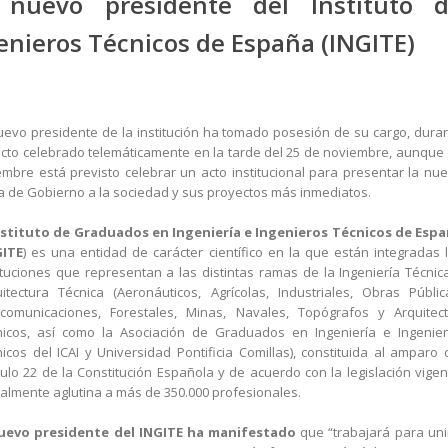
 nuevo presidente del Instituto 
enieros Técnicos de España (INGITE)
uevo presidente de la institución ha tomado posesión de su cargo, dura
cto celebrado telemáticamente en la tarde del 25 de noviembre, aunque
embre está previsto celebrar un acto institucional para presentar la nu
a de Gobierno a la sociedad y sus proyectos más inmediatos.
nstituto de Graduados en Ingeniería e Ingenieros Técnicos de Esp
GITE
) es una entidad de carácter científico en la que están integradas 
ituciones que representan a las distintas ramas de la Ingeniería Técnic
itectura Técnica (Aeronáuticos, Agrícolas, Industriales, Obras Públic
ecomunicaciones, Forestales, Minas, Navales, Topógrafos y Arquitec
nicos, así como la Asociación de Graduados en Ingeniería e Ingenie
icos del ICAI y Universidad Pontificia Comillas), constituida al amparo 
culo 22 de la Constitución Española y de acuerdo con la legislación vigen
almente aglutina a más de 350.000 profesionales.
uevo presidente del INGITE ha manifestado
que “trabajará para uni