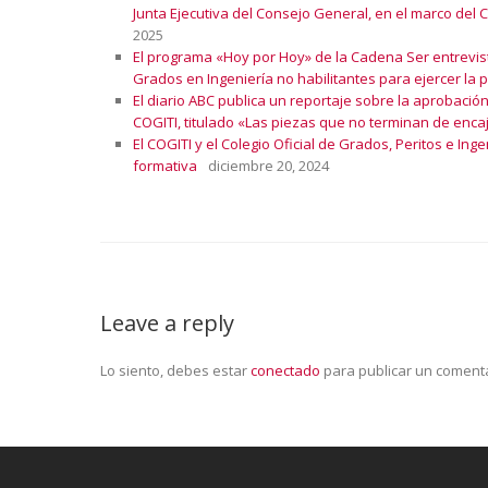
Junta Ejecutiva del Consejo General, en el marco del
2025
El programa «Hoy por Hoy» de la Cadena Ser entrevist
Grados en Ingeniería no habilitantes para ejercer la 
El diario ABC publica un reportaje sobre la aprobació
COGITI, titulado «Las piezas que no terminan de encaj
El COGITI y el Colegio Oficial de Grados, Peritos e I
formativa
diciembre 20, 2024
Leave a reply
Lo siento, debes estar
conectado
para publicar un comenta