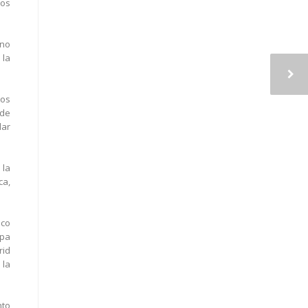
ros
rno
 la
los
 de
dar
 la
ca,
ico
upa
rid
 la
nto