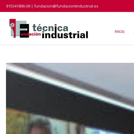
915541806-09 | fundacion@fundaciontindustrial.es
Inicio