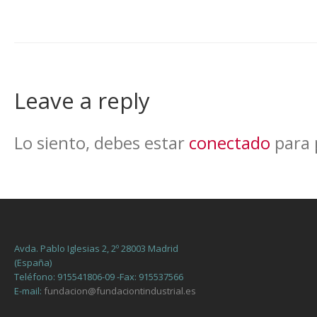
Leave a reply
Lo siento, debes estar
conectado
para 
Avda. Pablo Iglesias 2, 2º 28003 Madrid
(España)
Teléfono: 915541806-09 -Fax: 915537566
E-mail:
fundacion@fundaciontindustrial.es