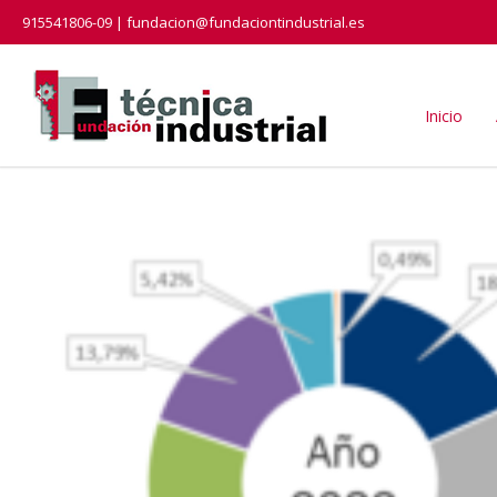
915541806-09 | fundacion@fundaciontindustrial.es
Inicio