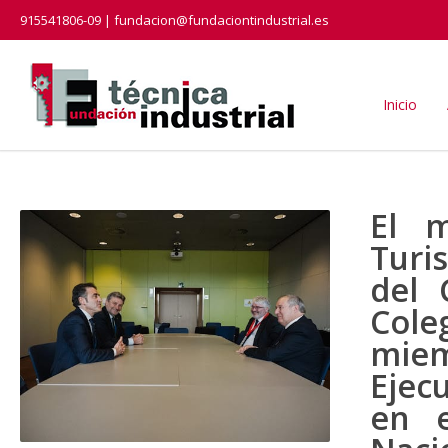
915541806-09 | fundacion@fundaciontindustrial.es
Inicio
El m
Turi
del 
Col
miem
Ejec
en 