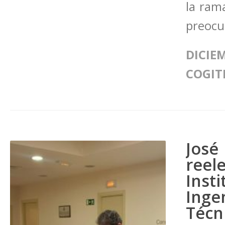
la ram
preocu
DICIEM
COGIT
Jos
ree
Inst
Ing
Técn