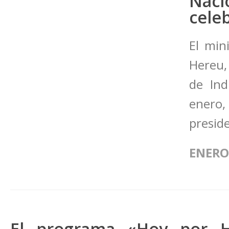
Nac
cele
El min
Hereu,
de Ind
enero
preside
ENERO 
El programa «Hoy por 