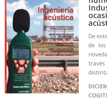
Indu
oca
acús
De est
de los
noveda
través
distint
DICIEM
COGIT