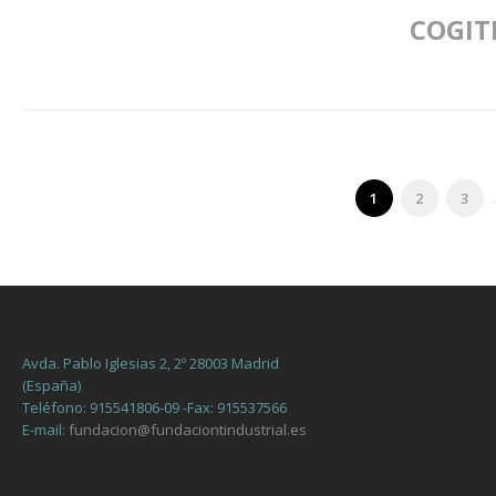
COGIT
1
2
3
.
Avda. Pablo Iglesias 2, 2º 28003 Madrid
(España)
Teléfono: 915541806-09 -Fax: 915537566
E-mail:
fundacion@fundaciontindustrial.es