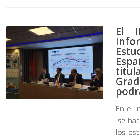
El 
Inf
Estu
Esp
titu
Gra
podr
En el 
se hac
los es