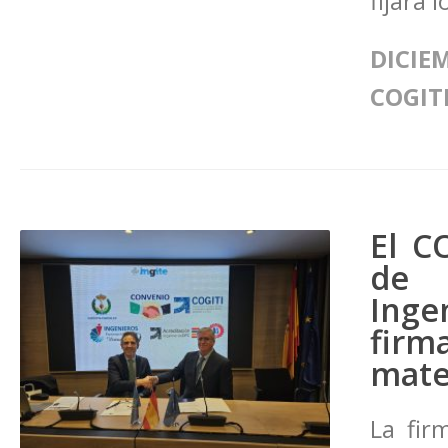
fijará l
DICIEM
COGIT
El C
de 
Inge
fir
mate
La fir