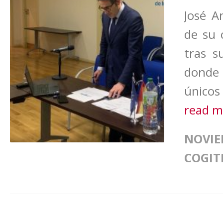
José A
de su 
tras s
donde
únicos
read 
NOVIE
COGIT