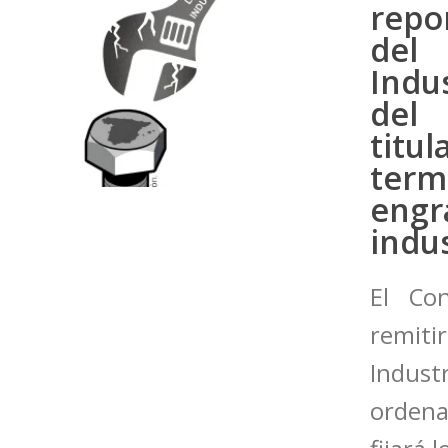
repo
del
Indu
del 
titu
term
engr
indu
El Co
remiti
Indust
ordenar