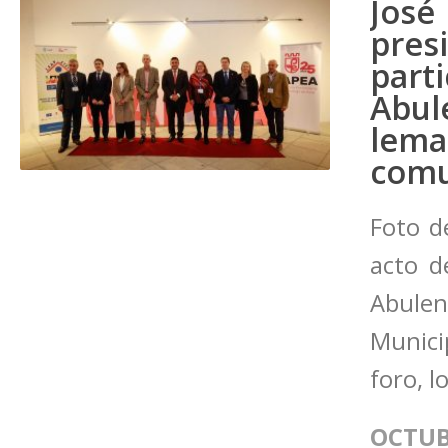
Jos
pre
part
Abul
lema
comu
Foto d
acto d
Abule
Munici
foro, l
OCTUB