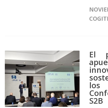
NOVIE
COGIT
El 
apue
in
sost
los
Conf
S2B