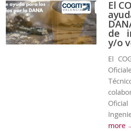
El CO
ayud
DANA
de i
y/o 
El COG
Ofici
Técni
colab
Ofici
Ingenie
more 