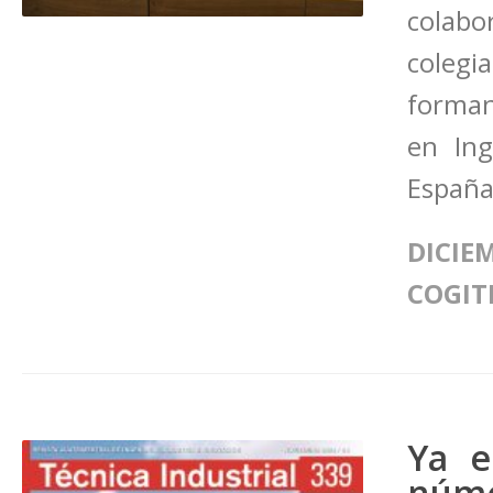
colabo
colegi
forman
en Ing
España
DICIEM
COGIT
Ya e
núme