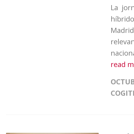
La jor
híbrid
Madrid
releva
nacion
read 
OCTUB
COGIT