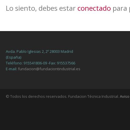
Lo siento, debes estar
conectado
para 
Avda. Pablo Iglesias 2, 2º 28003 Madrid
(España)
Teléfono: 915541806-09 -Fax: 915537566
E-mail:
fundacion@fundaciontindustrial.es
© Todos los derechos reservados. Fundacion Técnica Industrial.
Aviso