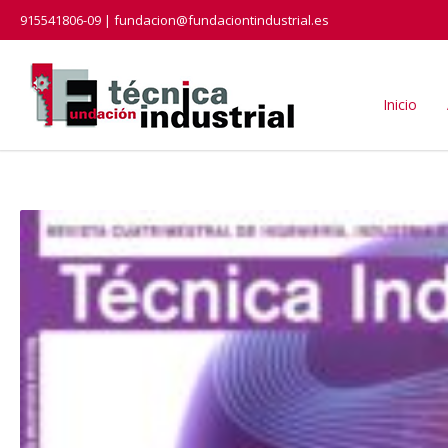
915541806-09 | fundacion@fundaciontindustrial.es
Inicio