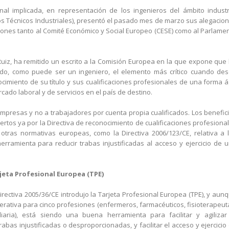
nal implicada, en representación de los ingenieros del ámbito industr
ros Técnicos Industriales), presentó el pasado mes de marzo sus alegacio
siones tanto al Comité Económico y Social Europeo (CESE) como al Parlame
Ruiz, ha remitido un escrito a la Comisión Europea en la que expone que
ado, como puede ser un ingeniero, el elemento más crítico cuando de
cimiento de su título y sus cualificaciones profesionales de una forma ág
cado laboral y de servicios en el país de destino.
mpresas y no a trabajadores por cuenta propia cualificados. Los benefic
rtos ya por la Directiva de reconocimiento de cualificaciones profesiona
otras normativas europeas, como la Directiva 2006/123/CE, relativa a 
herramienta para reducir trabas injustificadas al acceso y ejercicio de 
rjeta Profesional Europea (TPE)
rectiva 2005/36/CE introdujo la Tarjeta Profesional Europea (TPE), y aun
erativa para cinco profesiones (enfermeros, farmacéuticos, fisioterapeut
ria), está siendo una buena herramienta para facilitar y agilizar
abas injustificadas o desproporcionadas, y facilitar el acceso y ejercicio