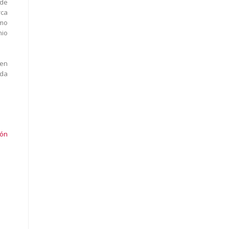
 de
rca
omo
nio
 en
ida
ión