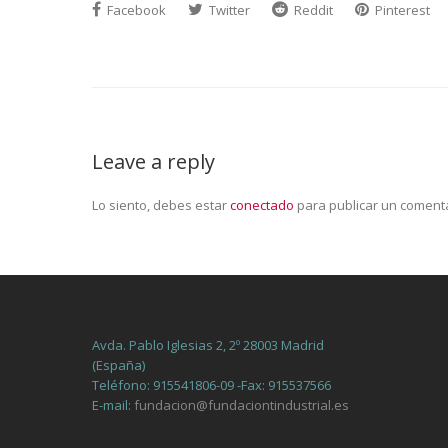
Facebook
Twitter
Reddit
Pinterest
Leave a reply
Lo siento, debes estar
conectado
para publicar un comenta
Avda. Pablo Iglesias 2, 2º 28003 Madrid
(España)
Teléfono: 915541806-09 -Fax: 915537566
E-mail:
fundacion@fundaciontindustrial.es