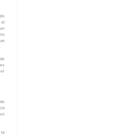
ido
 el
 un
 no
que
 de
nes
por
 de
cia
sus
 la