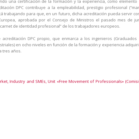
ndo una certificación de la formación y la experiencia, como elemento
ditación DPC contribuye a la empleabilidad, prestigio profesional (“ma
tá trabajando para que, en un futuro, dicha acreditación pueda servir c
l Europea, aprobada por el Consejo de Ministros el pasado mes de ju
 “carnet de identidad profesional” de los trabajadores europeos.
 acreditación DPC propio, que enmarca a los ingenieros (Graduados
ustriales) en ocho niveles en función de la formación y experiencia adquir
a tres años.
rket, Industry and SMEs, Unit «Free Movement of Professionals» (Comis