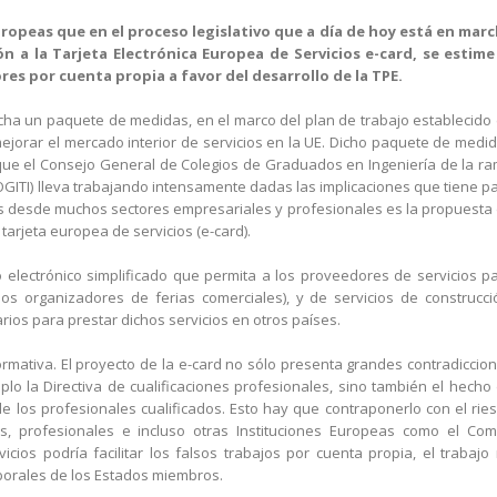
 Europeas que en el proceso legislativo que a día de hoy está en mar
n a la Tarjeta Electrónica Europea de Servicios e-card, se estime
res por cuenta propia a favor del desarrollo de la TPE.
cha un paquete de medidas, en el marco del plan de trabajo establecido
 mejorar el mercado interior de servicios en la UE. Dicho paquete de medi
as que el Consejo General de Colegios de Graduados en Ingeniería de la r
COGITI) lleva trabajando intensamente dadas las implicaciones que tiene p
idas desde muchos sectores empresariales y profesionales es la propuesta
tarjeta europea de servicios (e-card).
 electrónico simplificado que permita a los proveedores de servicios p
os organizadores de ferias comerciales), y de servicios de construcci
rios para prestar dichos servicios en otros países.
ormativa. El proyecto de la e-card no sólo presenta grandes contradiccio
o la Directiva de cualificaciones profesionales, sino también el hecho
 los profesionales cualificados. Esto hay que contraponerlo con el rie
s, profesionales e incluso otras Instituciones Europeas como el Com
icios podría facilitar los falsos trabajos por cuenta propia, el trabajo
aborales de los Estados miembros.