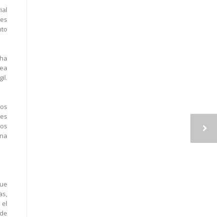
ial
nes
nto
 ha
sea
il.
ios
les
los
una
que
as,
 el
 de