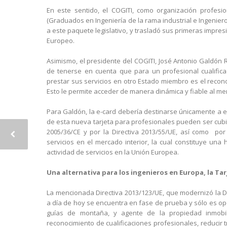
En este sentido, el COGITI, como organización profesio
(Graduados en Ingeniería de la rama industrial e Ingenie
a este paquete legislativo, y trasladó sus primeras impre
Europeo.
Asimismo, el presidente del COGITI, José Antonio Galdón 
de tenerse en cuenta que para un profesional cualific
prestar sus servicios en otro Estado miembro es el recono
Esto le permite acceder de manera dinámica y fiable al mer
Para Galdón, la e-card debería destinarse únicamente a e
de esta nueva tarjeta para profesionales pueden ser cubie
2005/36/CE y por la Directiva 2013/55/UE, así como por 
servicios en el mercado interior, la cual constituye una 
actividad de servicios en la Unión Europea.
Una alternativa para los ingenieros en Europa, la Ta
La mencionada Directiva 2013/123/UE, que modernizó la Di
a día de hoy se encuentra en fase de prueba y sólo es op
guías de montaña, y agente de la propiedad inmobilia
reconocimiento de cualificaciones profesionales, reducir tr