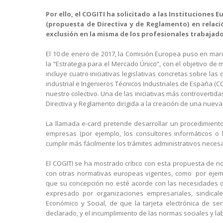
Por ello, el COGITI ha solicitado a las Instituciones
(propuesta de Directiva y de Reglamento) en relació
exclusión en la misma de los profesionales trabajado
El 10 de enero de 2017, la Comisión Europea puso en mar
la “Estrategia para el Mercado Único”, con el objetivo de
incluye cuatro iniciativas legislativas concretas sobre l
industrial e Ingenieros Técnicos Industriales de España (
nuestro colectivo. Una de las iniciativas más controvert
Directiva y Reglamento dirigida a la creación de una nueva 
La llamada e-card pretende desarrollar un procedimiento
empresas (por ejemplo, los consultores informáticos o l
cumplir más fácilmente los trámites administrativos necesa
El COGITI se ha mostrado crítico con esta propuesta de n
con otras normativas europeas vigentes, como por ejempl
que su concepción no esté acorde con las necesidades de
expresado por organizaciones empresariales, sindicale
Económico y Social, de que la tarjeta electrónica de serv
declarado, y el incumplimiento de las normas sociales y l