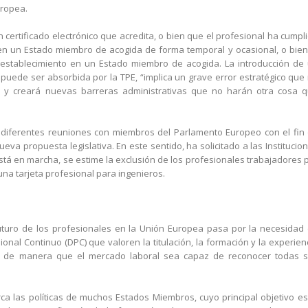
uropea.
n certificado electrónico que acredita, o bien que el profesional ha cumpl
 en un Estado miembro de acogida de forma temporal y ocasional, o bien
l establecimiento en un Estado miembro de acogida. La introducción de
 puede ser absorbida por la TPE, “implica un grave error estratégico que
, y creará nuevas barreras administrativas que no harán otra cosa 
o diferentes reuniones con miembros del Parlamento Europeo con el fin
eva propuesta legislativa. En este sentido, ha solicitado a las Institucio
stá en marcha, se estime la exclusión de los profesionales trabajadores 
una tarjeta profesional para ingenieros.
futuro de los profesionales en la Unión Europea pasa por la necesidad
onal Continuo (DPC) que valoren la titulación, la formación y la experien
es, de manera que el mercado laboral sea capaz de reconocer todas 
a las políticas de muchos Estados Miembros, cuyo principal objetivo es