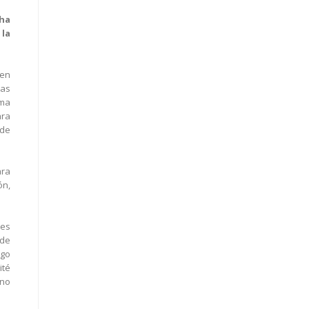
cha
 la
 en
das
ama
ara
 de
ara
ón,
nes
 de
sgo
ité
 no