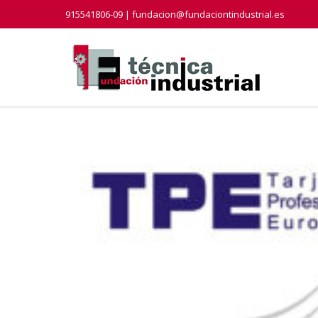
915541806-09 | fundacion@fundaciontindustrial.es