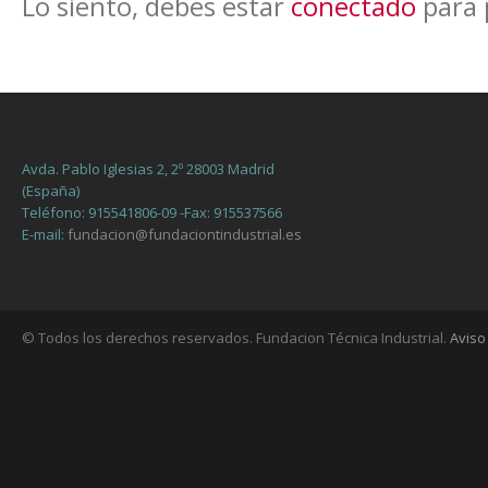
Lo siento, debes estar
conectado
para 
Avda. Pablo Iglesias 2, 2º 28003 Madrid
(España)
Teléfono: 915541806-09 -Fax: 915537566
E-mail:
fundacion@fundaciontindustrial.es
© Todos los derechos reservados. Fundacion Técnica Industrial.
Aviso