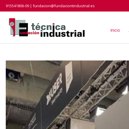
915541806-09 | fundacion@fundaciontindustrial.es
Inicio