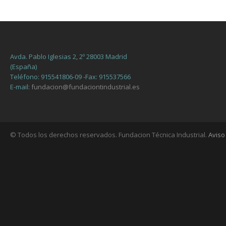
Avda. Pablo Iglesias 2, 2º 28003 Madrid
(España)
Teléfono: 915541806-09 -Fax: 915537566
E-mail:
fundacion@fundaciontindustrial.es
© Todos los derechos reservados. Fundacion Técnica Industrial.
Aviso